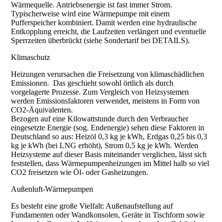
Wärmequelle. Antriebsenergie ist fast immer Strom.
Typischerweise wird eine Wärmepumpe mit einem
Pufferspeicher kombiniert. Damit werden eine hydraulische
Entkopplung erreicht, die Laufzeiten verlängert und eventuelle
Sperrzeiten überbrückt (siehe Sondertarif bei DETAILS).
Klimaschutz
Heizungen verursachen die Freisetzung von klimaschädlichen
Emissionen. Das geschieht sowohl örtlich als durch
vorgelagerte Prozesse. Zum Vergleich von Heizsystemen
werden Emissionsfaktoren verwendet, meistens in Form von
CO2-Äquivalenten.
Bezogen auf eine Kilowattstunde durch den Verbraucher
eingesetzte Energie (sog. Endenergie) sehen diese Faktoren in
Deutschland so aus: Heizöl 0,3 kg je kWh, Erdgas 0,25 bis 0,3
kg je kWh (bei LNG erhöht), Strom 0,5 kg je kWh. Werden
Heizsysteme auf dieser Basis miteinander verglichen, lässt sich
feststellen, dass Wärmepumpenheizungen im Mittel halb so viel
CO2 freisetzen wie Öl- oder Gasheizungen.
Außenluft-Wärmepumpen
Es besteht eine große Vielfalt: Außenaufstellung auf
Fundamenten oder Wandkonsolen, Geräte in Tischform sowie