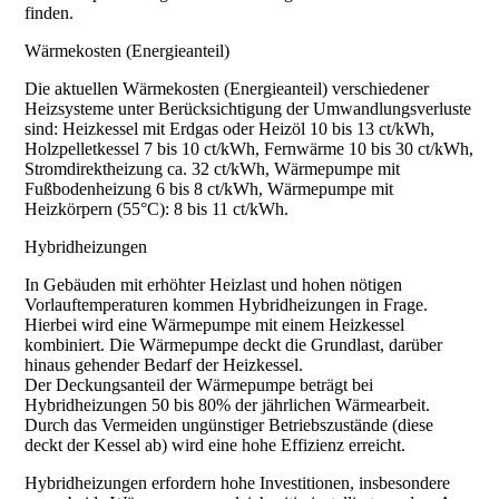
finden.
Wärmekosten (Energieanteil)
Die aktuellen Wärmekosten (Energieanteil) verschiedener
Heizsysteme unter Berücksichtigung der Umwandlungsverluste
sind: Heizkessel mit Erdgas oder Heizöl 10 bis 13 ct/kWh,
Holzpelletkessel 7 bis 10 ct/kWh, Fernwärme 10 bis 30 ct/kWh,
Stromdirektheizung ca. 32 ct/kWh, Wärmepumpe mit
Fußbodenheizung 6 bis 8 ct/kWh, Wärmepumpe mit
Heizkörpern (55°C): 8 bis 11 ct/kWh.
Hybridheizungen
In Gebäuden mit erhöhter Heizlast und hohen nötigen
Vorlauftemperaturen kommen Hybridheizungen in Frage.
Hierbei wird eine Wärmepumpe mit einem Heizkessel
kombiniert. Die Wärmepumpe deckt die Grundlast, darüber
hinaus gehender Bedarf der Heizkessel.
Der Deckungsanteil der Wärmepumpe beträgt bei
Hybridheizungen 50 bis 80% der jährlichen Wärmearbeit.
Durch das Vermeiden ungünstiger Betriebszustände (diese
deckt der Kessel ab) wird eine hohe Effizienz erreicht.
Hybridheizungen erfordern hohe Investitionen, insbesondere