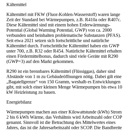
Kältemittel
Kältemittel mit FKW (Fluor-Kohlen-Wasserstoff) waren lange
Zeit der Standard bei Wärmepumpen, z.B. R410a oder R407c.
Diese Kältemittel sind mit einem hohen Erderwärmungs-
Potential (Global Warming Potential, GWP) von ca. 2000
verbunden und beinhalten problematische Substanzen (PFAS).
Seit etwa 2021 setzen sich fortschrittliche und natürliche
Kältemittel durch. Fortschrittliche Kältemittel haben ein GWP
unter 700, z.B. R32 oder R454. Natürliche Kältemittel erhalten
einen Fördermittelbonus, dadurch sind viele Geräte mit R290
(GWP=3) auf den Markt gekommen.
R290 ist ein brennbares Kältemittel (Flüssiggas), daher sind
Abstände von 1 m zu Gebäudeöffnungen nötig. Dabei gilt eine
„Bagatellgrenze“ von 150 Gramm, weshalb es Entwicklungen
gibt, mit solch einer kleinen Menge Wärmepumpen bis etwa 10
kW Heizleistung zu bauen.
Energiebilanz
Wärmepumpen machen aus einer Kilowattstunde (kWh) Strom
2 bis 6 kWh Wärme, das Verhältnis wird Arbeitszahl oder COP
genannt. Sinnvoll ist die Betrachtung des Mittelwertes eines
Jahres, das ist die Jahresarbeitszahl oder SCOP. Die Bandbreite