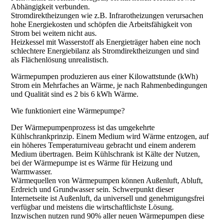
Abhängigkeit verbunden.
Stromdirektheizungen wie z.B. Infrarotheizungen verursachen
hohe Energiekosten und schöpfen die Arbeitsfähigkeit von
Strom bei weitem nicht aus.
Heizkessel mit Wasserstoff als Energieträger haben eine noch
schlechtere Energiebilanz als Stromdirektheizungen und sind
als Flächenlösung unrealistisch.
Wärmepumpen produzieren aus einer Kilowattstunde (kWh)
Strom ein Mehrfaches an Wärme, je nach Rahmenbedingungen
und Qualität sind es 2 bis 6 kWh Wärme.
Wie funktioniert eine Wärmepumpe?
Der Wärmepumpenprozess ist das umgekehrte
Kühlschrankprinzip. Einem Medium wird Wärme entzogen, auf
ein höheres Temperaturniveau gebracht und einem anderem
Medium übertragen. Beim Kühlschrank ist Kälte der Nutzen,
bei der Wärmepumpe ist es Wärme für Heizung und
Warmwasser.
Wärmequellen von Wärmepumpen können Außenluft, Abluft,
Erdreich und Grundwasser sein. Schwerpunkt dieser
Internetseite ist Außenluft, da universell und genehmigungsfrei
verfügbar und meistens die wirtschaftlichste Lösung.
Inzwischen nutzen rund 90% aller neuen Wärmepumpen diese