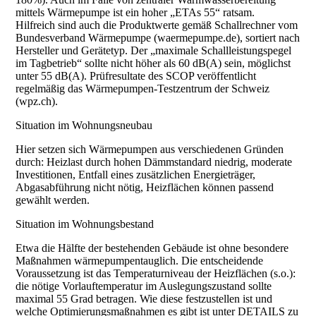
mittels Wärmepumpe ist ein hoher „ETAs 55“ ratsam.
Hilfreich sind auch die Produktwerte gemäß Schallrechner vom
Bundesverband Wärmepumpe (waermepumpe.de), sortiert nach
Hersteller und Gerätetyp. Der „maximale Schallleistungspegel
im Tagbetrieb“ sollte nicht höher als 60 dB(A) sein, möglichst
unter 55 dB(A). Prüfresultate des SCOP veröffentlicht
regelmäßig das Wärmepumpen-Testzentrum der Schweiz
(wpz.ch).
Situation im Wohnungsneubau
Hier setzen sich Wärmepumpen aus verschiedenen Gründen
durch: Heizlast durch hohen Dämmstandard niedrig, moderate
Investitionen, Entfall eines zusätzlichen Energieträger,
Abgasabführung nicht nötig, Heizflächen können passend
gewählt werden.
Situation im Wohnungsbestand
Etwa die Hälfte der bestehenden Gebäude ist ohne besondere
Maßnahmen wärmepumpentauglich. Die entscheidende
Voraussetzung ist das Temperaturniveau der Heizflächen (s.o.):
die nötige Vorlauftemperatur im Auslegungszustand sollte
maximal 55 Grad betragen. Wie diese festzustellen ist und
welche Optimierungsmaßnahmen es gibt ist unter DETAILS zu