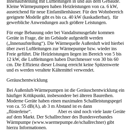
Innenaufstellung mit Luftleitungen in und aus dem Gebäude.
Kleine Wärmepumpen haben Heizleistungen von ca. 6 kW,
ausreichend für neue Einfamilienhäuser. Für den Wohnbereich
geeignete Modelle gibt es bis ca. 40 kW (kaskadierbar), für
gewerbliche Anwendungen auch größere Leistungen.
Für enge Bebauung oder bei Vandalismusgefahr kommen
Geräte in Frage, die im Gebäude aufgestellt werden
(„Innenaufstellung“). Die Wärmequelle Außenluft wird hierbei
über zwei Luftleitungen zur Wärmepumpe bzw. wieder ins
Freie geführt. Die Heizleistungen liegen im Bereich von 5 bis
12 kW, die Luftleitungen haben Durchmesser von 30 bis 60
cm. Die Effizienz dieser Lösung erreicht keine Spitzenwerte
und es werden veraltete Kältemittel verwendet.
Geräuschentwicklung
Bei Außenluft-Wärmepumpen ist die Geräuschentwicklung ein
häufiger Kritikpunkt, insbesondere bei älteren Baureihen.
Moderne Geräte haben einen maximalen Schallleistungspegel
von ca. 55 dB(A), ab 3 m Abstand ist es dann
„flüsterleise“. Aber es sind noch viele laute Geräte
auf dem Markt. Der SchalIrechner des Bundesverbandes
Wärmpumpe (www.waermepumpe.de/schallrechner) gibt
hierzu Informationen.