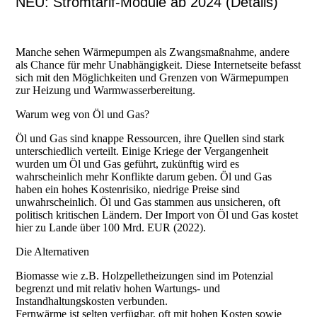
NEU: Stromtarif-Module ab 2024 (Details)
Manche sehen Wärmepumpen als Zwangsmaßnahme, andere
als Chance für mehr Unabhängigkeit. Diese Internetseite befasst
sich mit den Möglichkeiten und Grenzen von Wärmepumpen
zur Heizung und Warmwasserbereitung.
Warum weg von Öl und Gas?
Öl und Gas sind knappe Ressourcen, ihre Quellen sind stark
unterschiedlich verteilt. Einige Kriege der Vergangenheit
wurden um Öl und Gas geführt, zukünftig wird es
wahrscheinlich mehr Konflikte darum geben. Öl und Gas
haben ein hohes Kostenrisiko, niedrige Preise sind
unwahrscheinlich. Öl und Gas stammen aus unsicheren, oft
politisch kritischen Ländern. Der Import von Öl und Gas kostet
hier zu Lande über 100 Mrd. EUR (2022).
Die Alternativen
Biomasse wie z.B. Holzpelletheizungen sind im Potenzial
begrenzt und mit relativ hohen Wartungs- und
Instandhaltungskosten verbunden.
Fernwärme ist selten verfügbar, oft mit hohen Kosten sowie